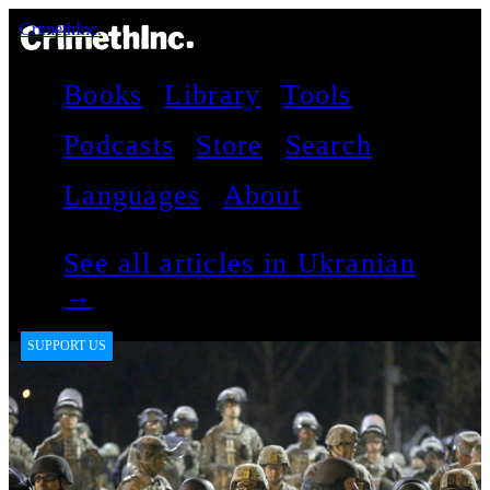
CrimethInc.
Books
Library
Tools
Podcasts
Store
Search
Languages
About
See all articles in Ukranian
→
SUPPORT US