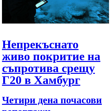
Непрекъснато
живо покритие на
съпротива срещу
Г20 в Хамбург
Четири дена почасови