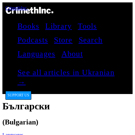
CrimethInc.
Books
Library
Tools
Podcasts
Store
Search
Languages
About
See all articles in Ukranian
→
SUPPORT US
Български
(Bulgarian)
Languages