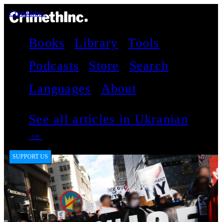
CrimethInc.
Books
Library
Tools
Podcasts
Store
Search
Languages
About
See all articles in Ukranian
→
SUPPORT US