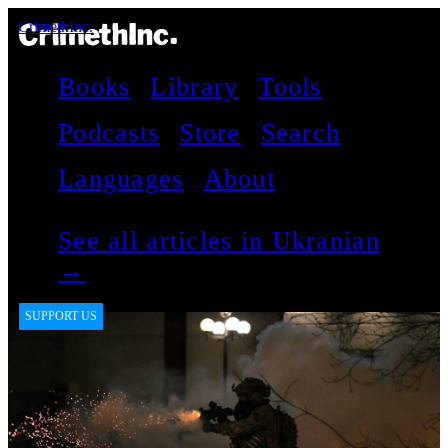
CrimethInc.
Books
Library
Tools
Podcasts
Store
Search
Languages
About
See all articles in Ukranian
→
SUPPORT US