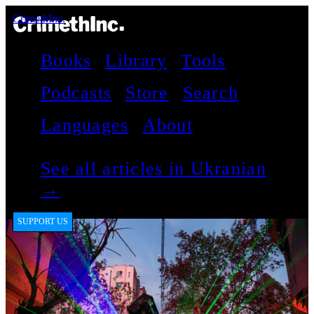
CrimethInc.
Books
Library
Tools
Podcasts
Store
Search
Languages
About
See all articles in Ukranian
→
SUPPORT US