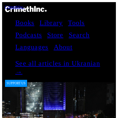
CrimethInc.
Books
Library
Tools
Podcasts
Store
Search
Languages
About
See all articles in Ukranian
→
SUPPORT US