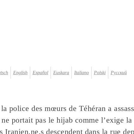
tsch
English
Español
Euskara
Italiano
Polski
Русский
 la police des mœurs de Téhéran a assas
e ne portait pas le hijab comme l’exige la 
s Iranien.ne.s descendent dans la rue de