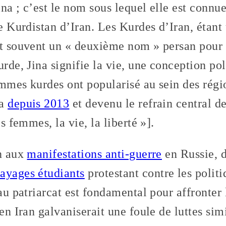
na ; c’est le nom sous lequel elle est connue
le Kurdistan d’Iran. Les Kurdes d’Iran, étant
nt souvent un « deuxième nom » persan pour 
urde, Jina signifie la vie, une conception po
emmes kurdes ont popularisé au sein des régi
va
depuis 2013
et devenu le refrain central de
es femmes, la vie, la liberté »].
an aux
manifestations anti-guerre
en Russie, 
ayages étudiants
protestant contre les politi
 au patriarcat est fondamental pour affronter 
en Iran galvaniserait une foule de luttes simi