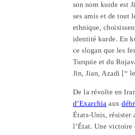
son nom kurde est Ji
ses amis et de tout 
ethnique, choisisse
identité kurde. En k
ce slogan que les f
Turquie et du Roja
Jin, Jian, Azadi [“ l
De la révolte en Ir
d’Exarchia
aux
débr
États-Unis, résister
l’État. Une victoire 