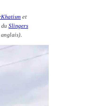
rKhatism
et
b du
Slingers
 anglais).