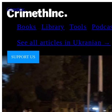
CrimethInc.
Books
Library
Tools
Podca
See all articles in Ukranian →
SUPPORT US