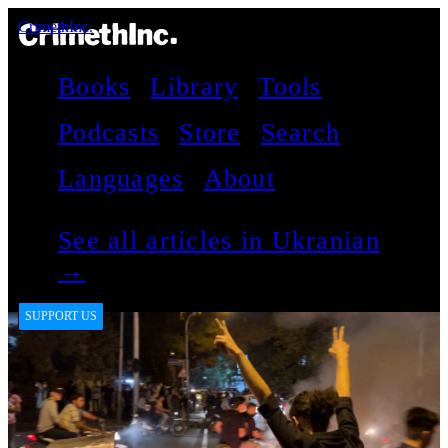
CrimethInc.
Books
Library
Tools
Podcasts
Store
Search
Languages
About
See all articles in Ukranian
→
SUPPORT US