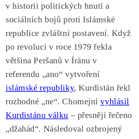
v historii politických hnutí a
sociálních bojů proti Islámské
republice zvláštní postavení. Když
po revoluci v roce 1979 řekla
většina Peršanů v Íránu v
referendu „ano“ vytvoření
islámské republiky
, Kurdistán řekl
rozhodné „ne“. Chomejní
vyhlásil
Kurdistánu válku
– přesněji řečeno
„džahád“. Následoval ozbrojený