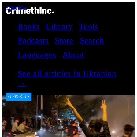
CrimethInc.
Books
Library
Tools
Podcasts
Store
Search
Languages
About
See all articles in Ukranian
→
SUPPORT US