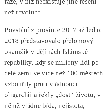
fáze, v níž neexistuje jiné řešení
než revoluce.
Povstání z prosince 2017 až ledna
2018 představovalo přelomový
okamžik v dějinách Islámské
republiky, kdy se miliony lidí po
celé zemi ve více než 100 městech
vzbouřily proti vládnoucí
oligarchii a řekly „dost“ životu, v
němž vládne bída, nejistota,